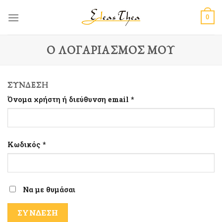
Skip
to
0
content
Ο ΛΟΓΑΡΙΑΣΜΌΣ ΜΟΥ
ΣΎΝΔΕΣΗ
Όνομα χρήστη ή διεύθυνση email
*
Κωδικός
*
Να με θυμάσαι
ΣΎΝΔΕΣΗ